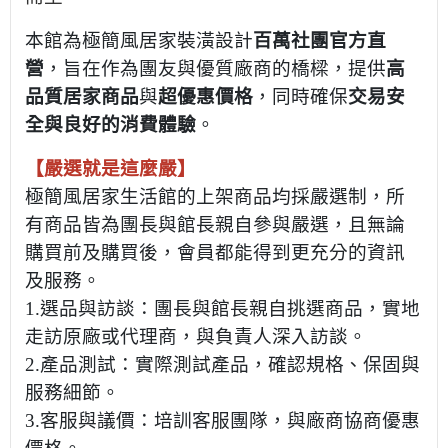
本館為極簡風居家裝潢設計
百萬社團官方直
營
，旨在作為團友與優質廠商的橋樑，提供
高
品質居家商品
與
超優惠價格
，同時確保
交易安
全與良好的消費體驗
。
【嚴選就是這麼嚴】
極簡風居家生活館的上架商品均採嚴選制，所
有商品皆為團長與館長親自參與嚴選，且無論
購買前及購買後，會員都能得到更充分的資訊
及服務。
1.選品與訪談：團長與館長親自挑選商品，實地
走訪原廠或代理商，與負責人深入訪談。
2.產品測試：實際測試產品，確認規格、保固與
服務細節。
3.客服與議價：培訓客服團隊，與廠商協商優惠