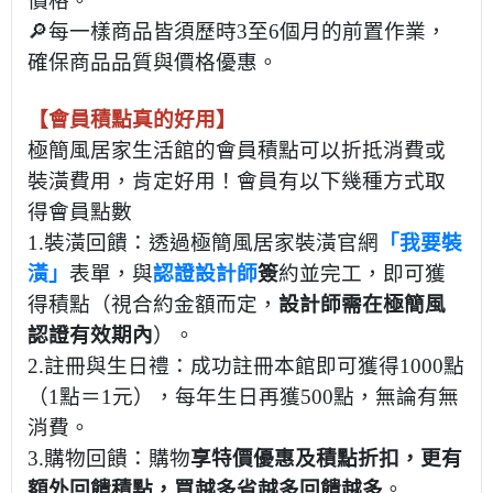
價格。
🔎每一樣商品皆須歷時3至6個月的前置作業，
確保商品品質與價格優惠。
【會員積點真的好用】
極簡風居家生活館的會員積點可以折抵消費或
裝潢費用，肯定好用！會員有以下幾種方式取
得會員點數
1.裝潢回饋：透過極簡風居家裝潢官網
「我要裝
潢」
表單，與
認證設計師
簽
約並完工，即可獲
得積點（視合約金額而定，
設計師需在極簡風
認證有效期內
）。
2.註冊與生日禮：成功註冊本館即可獲得1000點
（1點＝1元），每年生日再獲500點，無論有無
消費。
3.購物回饋：
購物
享特價優惠及積點折扣，更有
額外回饋積點，買越多省越多回饋越多
。