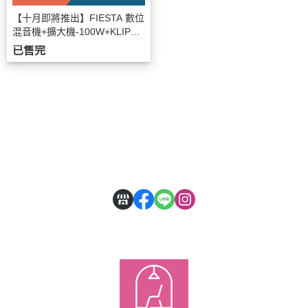
【十月即將推出】FIESTA 數位
混音機+擴大機-100W+KLIPSC
H RP-600M II喇叭-黑檀
已售完
關於
全部商品
付款方式說明
會員權益說明