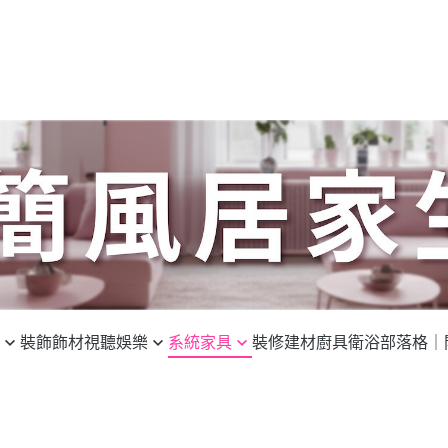
裝飾飾材
視聽娛樂
系統家具
裝修建材
廚具衛浴
部落格｜
家庭劇院
時尚休閒椅
達人推薦
品牌音響
裝修分享