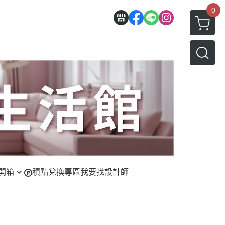
0
開箱
積點兌換專區
我要找設計師